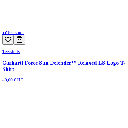
👕
Tee-shirts
Tee-shirts
Carhartt Force Sun Defender™ Relaxed LS Logo T-
Shirt
40,00 € HT