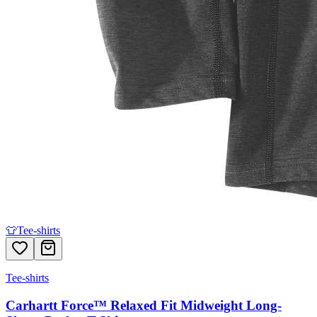
👕
Tee-shirts
Tee-shirts
Carhartt Force™ Relaxed Fit Midweight Long-