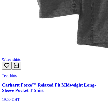
👕
Tee-shirts
Tee-shirts
Carhartt Force™ Relaxed Fit Midweight Long-
Sleeve Pocket T-Shirt
19,50 € HT