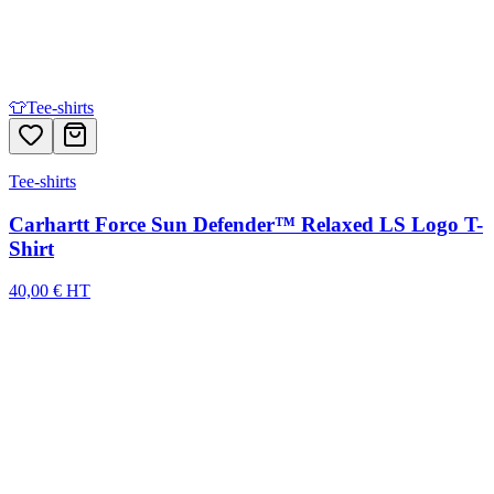
👕
Tee-shirts
Tee-shirts
Carhartt Force Sun Defender™ Relaxed LS Logo T-
Shirt
40,00 € HT