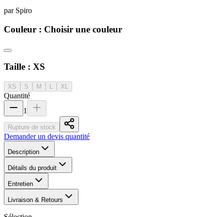
par
Spiro
Couleur :
Choisir une couleur
Taille :
XS
XS
S
M
L
XL
Quantité
1
Rupture de stock
Demander un devis quantité
Description
Détails du produit
Entretien
Livraison & Retours
Sélection