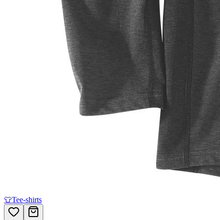
👕
Tee-shirts