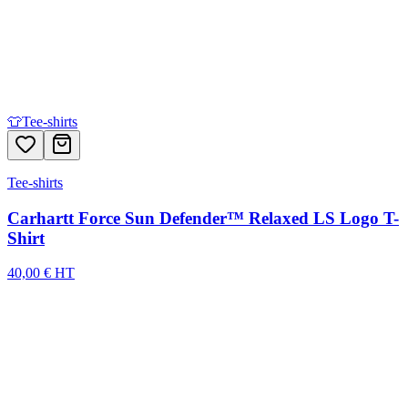
👕
Tee-shirts
Tee-shirts
Carhartt Force Sun Defender™ Relaxed LS Logo T-
Shirt
40,00 € HT