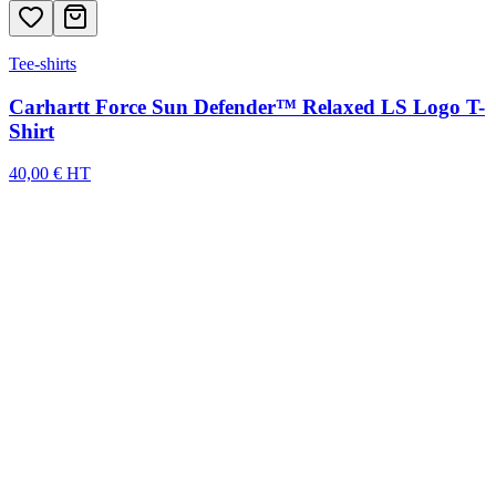
Tee-shirts
Carhartt Force Sun Defender™ Relaxed LS Logo T-
Shirt
40,00 € HT