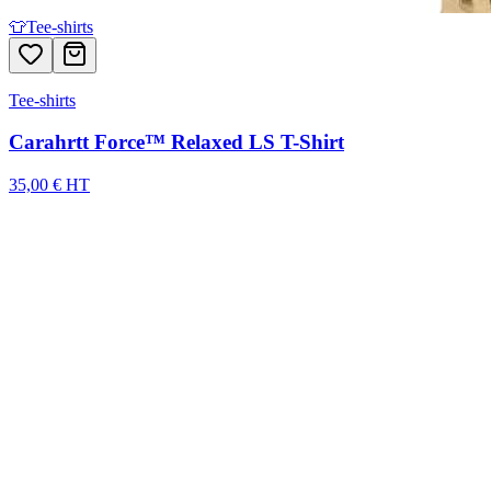
👕
Tee-shirts
Tee-shirts
Carahrtt Force™ Relaxed LS T-Shirt
35,00 € HT