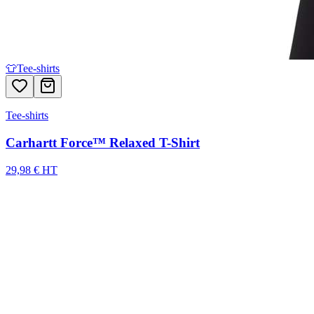
👕
Tee-shirts
Tee-shirts
Carhartt Force™ Relaxed T-Shirt
29,98 € HT