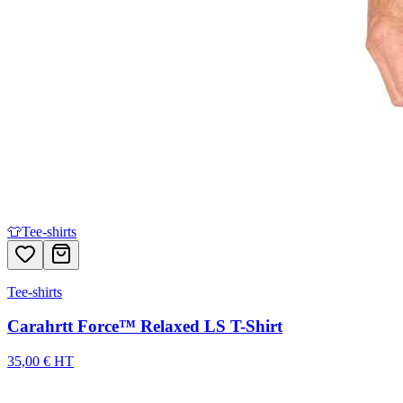
👕
Tee-shirts
Tee-shirts
Carahrtt Force™ Relaxed LS T-Shirt
35,00 € HT