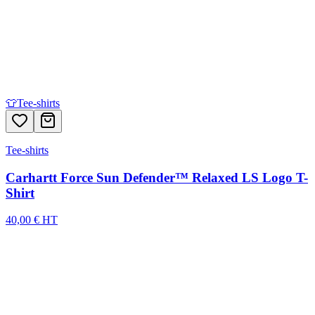
👕
Tee-shirts
Tee-shirts
Carhartt Force Sun Defender™ Relaxed LS Logo T-
Shirt
40,00 € HT