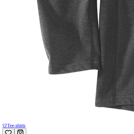
👕
Tee-shirts