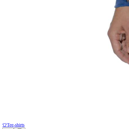
👕
Tee-shirts