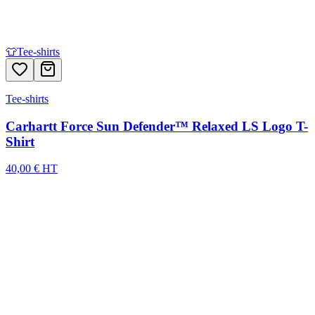
👕
Tee-shirts
Tee-shirts
Carhartt Force Sun Defender™ Relaxed LS Logo T-
Shirt
40,00 € HT