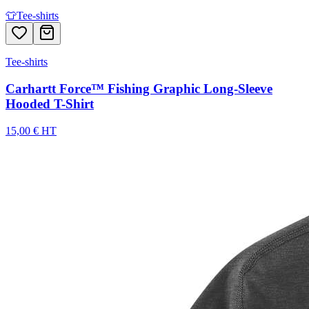
👕
Tee-shirts
Tee-shirts
Carhartt Force™ Fishing Graphic Long-Sleeve
Hooded T-Shirt
15,00 € HT