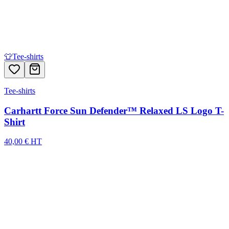
👕
Tee-shirts
Tee-shirts
Carhartt Force Sun Defender™ Relaxed LS Logo T-
Shirt
40,00 € HT