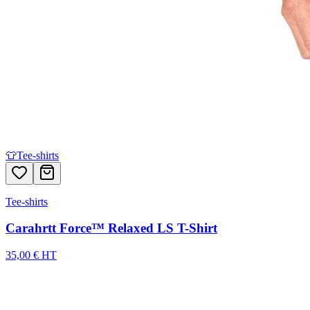
👕
Tee-shirts
Tee-shirts
Carahrtt Force™ Relaxed LS T-Shirt
35,00 € HT