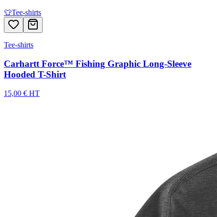
👕
Tee-shirts
Tee-shirts
Carhartt Force™ Fishing Graphic Long-Sleeve
Hooded T-Shirt
15,00 € HT