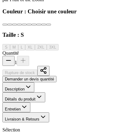
Couleur :
Choisir une couleur
Taille :
S
S
M
L
XL
2XL
3XL
Quantité
1
Rupture de stock
Demander un devis quantité
Description
Détails du produit
Entretien
Livraison & Retours
Sélection