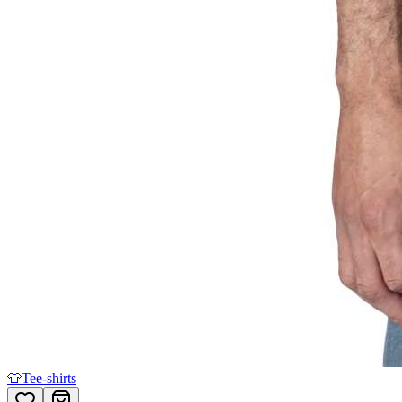
👕
Tee-shirts