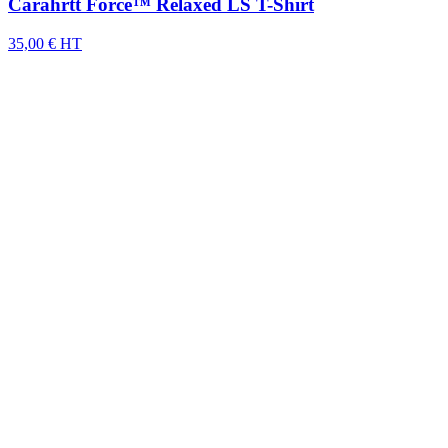
Carahrtt Force™ Relaxed LS T-Shirt
35,00 € HT