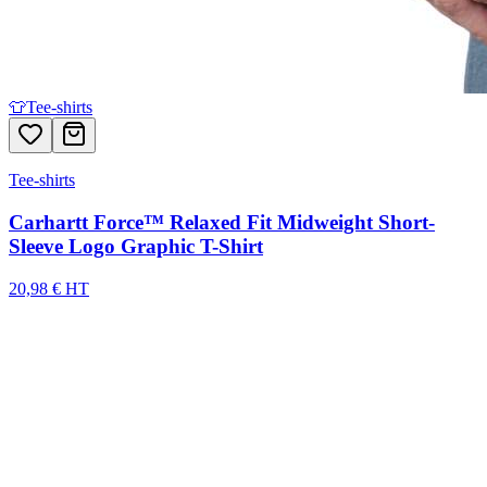
👕
Tee-shirts
Tee-shirts
Carhartt Force™ Relaxed Fit Midweight Short-
Sleeve Logo Graphic T-Shirt
20,98 € HT