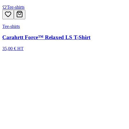
👕
Tee-shirts
Tee-shirts
Carahrtt Force™ Relaxed LS T-Shirt
35,00 € HT