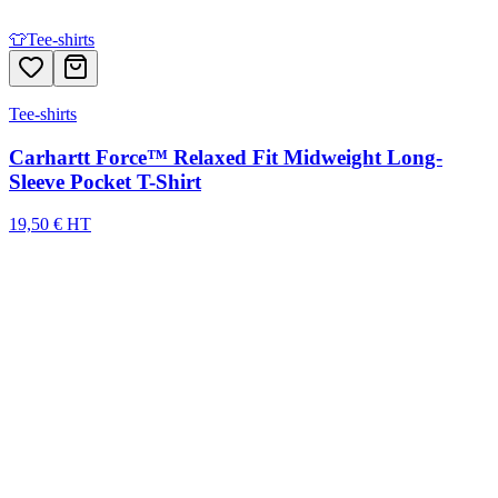
👕
Tee-shirts
Tee-shirts
Carhartt Force™ Relaxed Fit Midweight Long-
Sleeve Pocket T-Shirt
19,50 € HT