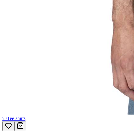
👕
Tee-shirts