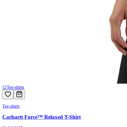
👕
Tee-shirts
Tee-shirts
Carhartt Force™ Relaxed T-Shirt