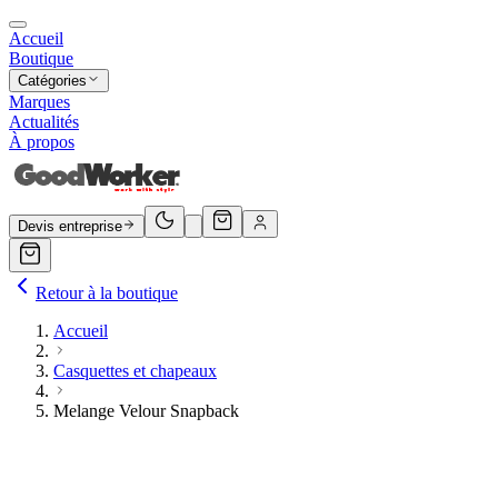
Accueil
Boutique
Catégories
Marques
Actualités
À propos
Devis entreprise
Retour à la boutique
Accueil
Casquettes et chapeaux
Melange Velour Snapback