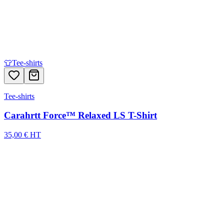
👕
Tee-shirts
Tee-shirts
Carahrtt Force™ Relaxed LS T-Shirt
35,00 € HT