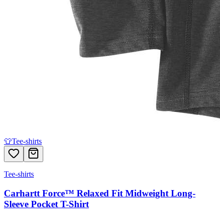
👕
Tee-shirts
Tee-shirts
Carhartt Force™ Relaxed Fit Midweight Long-
Sleeve Pocket T-Shirt