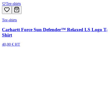
👕
Tee-shirts
Tee-shirts
Carhartt Force Sun Defender™ Relaxed LS Logo T-
Shirt
40,00 € HT