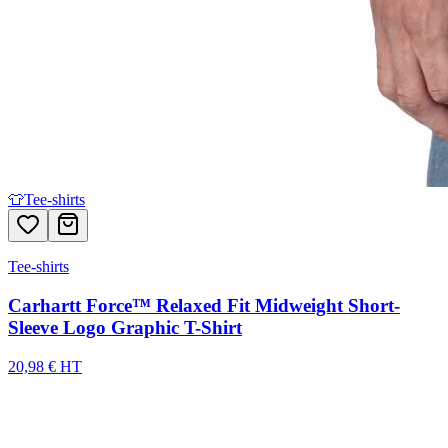
👕
Tee-shirts
Tee-shirts
Carhartt Force™ Relaxed Fit Midweight Short-
Sleeve Logo Graphic T-Shirt
20,98 € HT