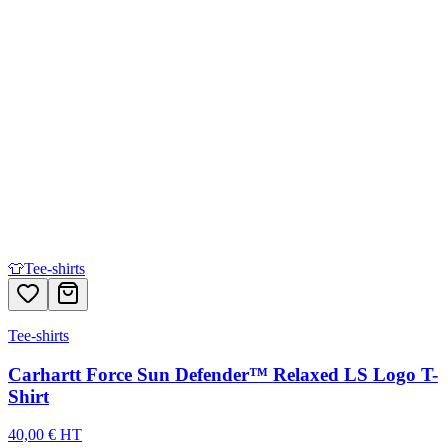
👕
Tee-shirts
Tee-shirts
Carhartt Force Sun Defender™ Relaxed LS Logo T-
Shirt
40,00 € HT