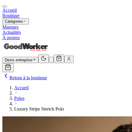
Accueil
Boutique
Catégories
Marques
Actualités
À propos
Devis entreprise
Retour à la boutique
Accueil
Polos
Luxury Stripe Stretch Polo