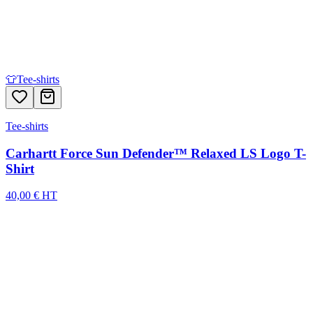
👕
Tee-shirts
Tee-shirts
Carhartt Force Sun Defender™ Relaxed LS Logo T-
Shirt
40,00 € HT