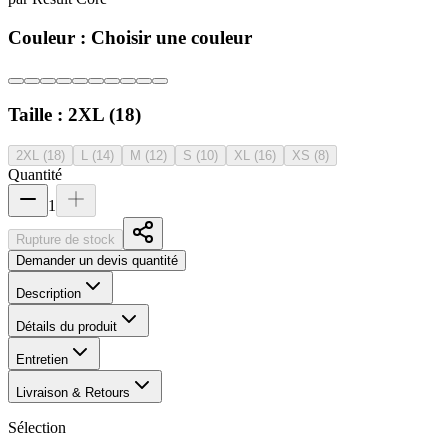
Couleur :
Choisir une couleur
Taille :
2XL (18)
2XL (18)
L (14)
M (12)
S (10)
XL (16)
XS (8)
Quantité
1
Rupture de stock
Demander un devis quantité
Description
Détails du produit
Entretien
Livraison & Retours
Sélection