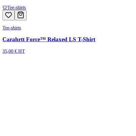
👕
Tee-shirts
Tee-shirts
Carahrtt Force™ Relaxed LS T-Shirt
35,00 € HT