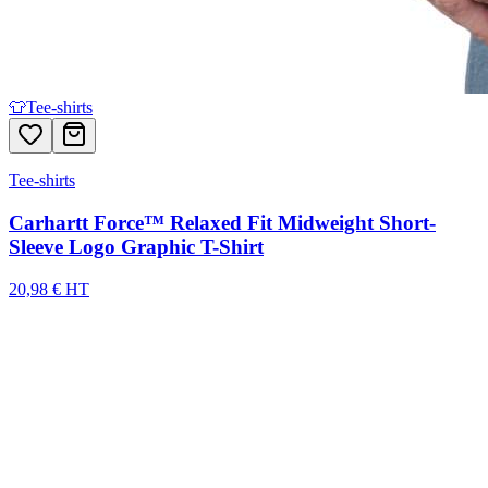
👕
Tee-shirts
Tee-shirts
Carhartt Force™ Relaxed Fit Midweight Short-
Sleeve Logo Graphic T-Shirt
20,98 € HT