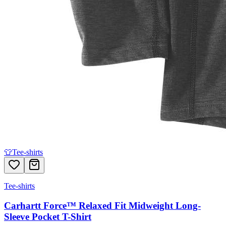
👕
Tee-shirts
Tee-shirts
Carhartt Force™ Relaxed Fit Midweight Long-
Sleeve Pocket T-Shirt