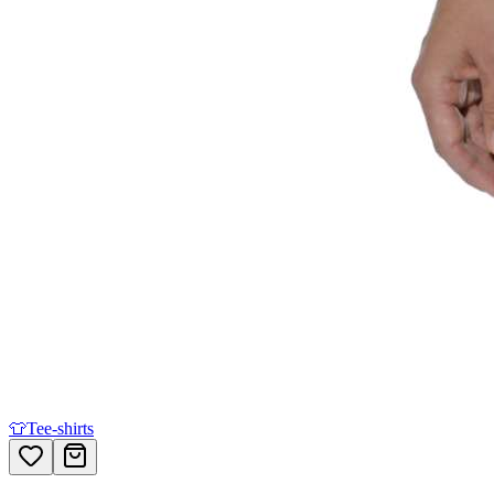
👕
Tee-shirts