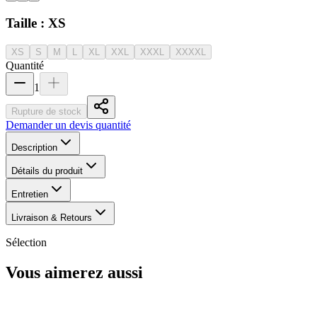
Taille :
XS
XS
S
M
L
XL
XXL
XXXL
XXXXL
Quantité
1
Rupture de stock
Demander un devis quantité
Description
Détails du produit
Entretien
Livraison & Retours
Sélection
Vous aimerez aussi