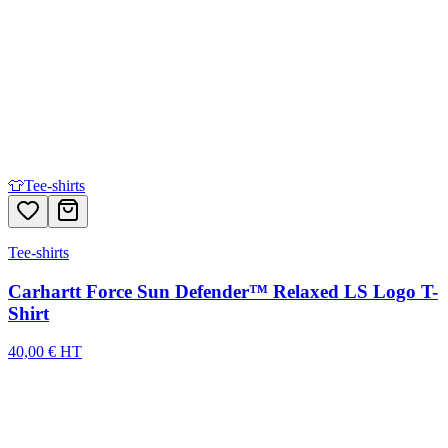
👕
Tee-shirts
Tee-shirts
Carhartt Force Sun Defender™ Relaxed LS Logo T-
Shirt
40,00 € HT