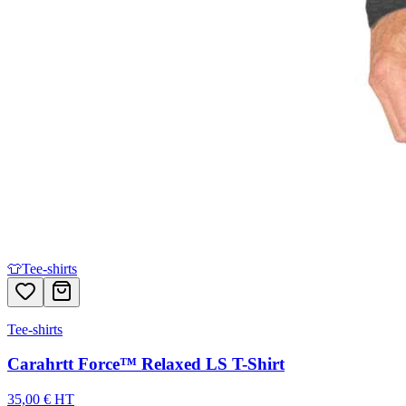
👕
Tee-shirts
Tee-shirts
Carahrtt Force™ Relaxed LS T-Shirt
35,00 € HT