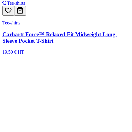
👕
Tee-shirts
Tee-shirts
Carhartt Force™ Relaxed Fit Midweight Long-
Sleeve Pocket T-Shirt
19,50 € HT