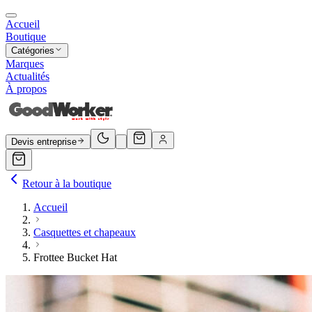
Accueil
Boutique
Catégories
Marques
Actualités
À propos
Devis entreprise
Retour à la boutique
Accueil
Casquettes et chapeaux
Frottee Bucket Hat