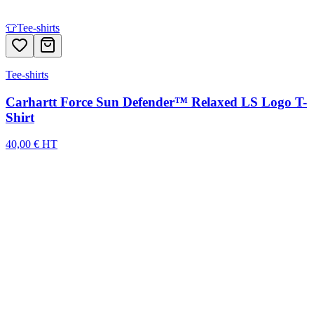
👕
Tee-shirts
Tee-shirts
Carhartt Force Sun Defender™ Relaxed LS Logo T-
Shirt
40,00 € HT