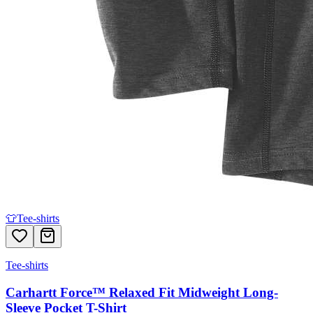
👕
Tee-shirts
Tee-shirts
Carhartt Force™ Relaxed Fit Midweight Long-
Sleeve Pocket T-Shirt