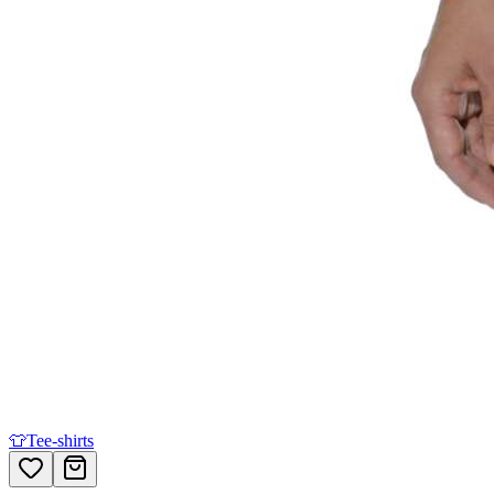
👕
Tee-shirts