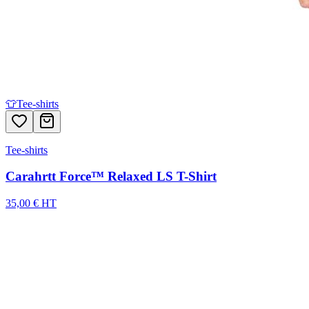
👕
Tee-shirts
Tee-shirts
Carahrtt Force™ Relaxed LS T-Shirt
35,00 € HT