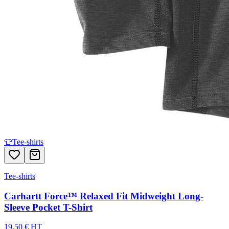
👕
Tee-shirts
Tee-shirts
Carhartt Force™ Relaxed Fit Midweight Long-
Sleeve Pocket T-Shirt
19,50 € HT