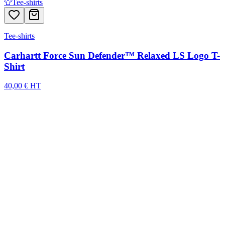
👕
Tee-shirts
Tee-shirts
Carhartt Force Sun Defender™ Relaxed LS Logo T-
Shirt
40,00 € HT