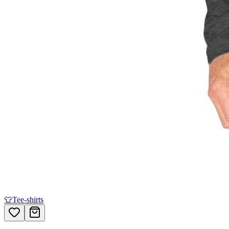
👕
Tee-shirts