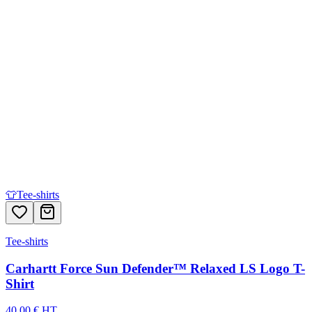
👕
Tee-shirts
Tee-shirts
Carhartt Force Sun Defender™ Relaxed LS Logo T-
Shirt
40,00 € HT