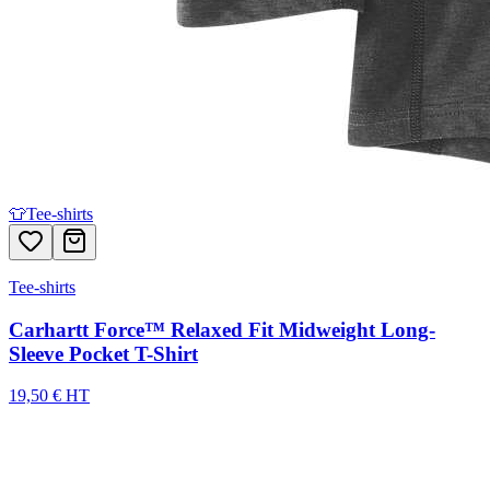
👕
Tee-shirts
Tee-shirts
Carhartt Force™ Relaxed Fit Midweight Long-
Sleeve Pocket T-Shirt
19,50 € HT