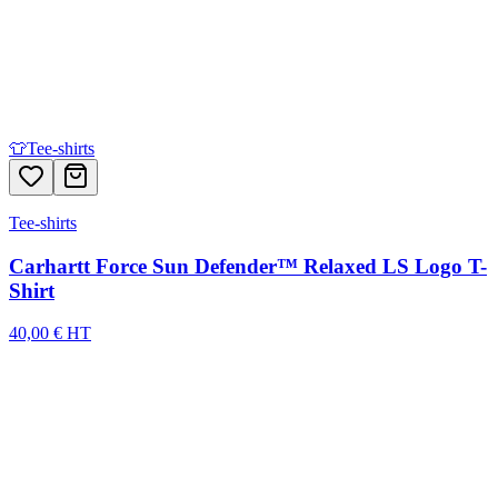
👕
Tee-shirts
Tee-shirts
Carhartt Force Sun Defender™ Relaxed LS Logo T-
Shirt
40,00 € HT