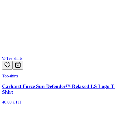
👕
Tee-shirts
Tee-shirts
Carhartt Force Sun Defender™ Relaxed LS Logo T-
Shirt
40,00 € HT