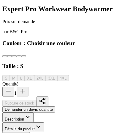
Expert Pro Workwear Bodywarmer
Prix sur demande
par
B&C Pro
Couleur :
Choisir une couleur
Taille :
S
S
M
L
XL
2XL
3XL
4XL
Quantité
1
Rupture de stock
Demander un devis quantité
Description
Détails du produit