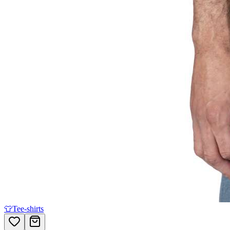
👕
Tee-shirts