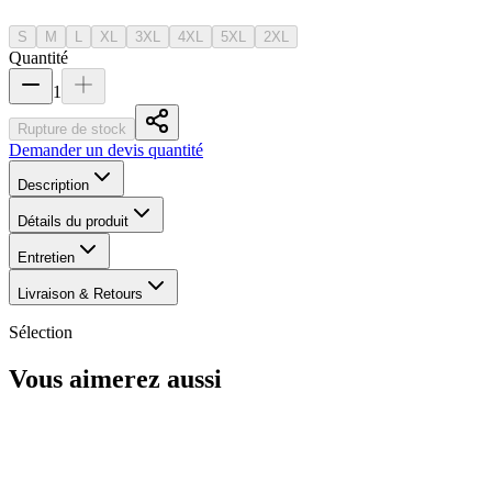
S
M
L
XL
3XL
4XL
5XL
2XL
Quantité
1
Rupture de stock
Demander un devis quantité
Description
Détails du produit
Entretien
Livraison & Retours
Sélection
Vous aimerez aussi