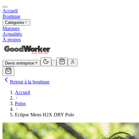
Accueil
Boutique
Catégories
Marques
Actualités
À propos
Devis entreprise
Retour à la boutique
Accueil
Polos
Eclipse Mens H2X DRY Polo