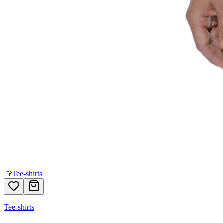
👕
Tee-shirts
Tee-shirts