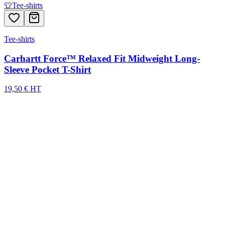
👕
Tee-shirts
Tee-shirts
Carhartt Force™ Relaxed Fit Midweight Long-
Sleeve Pocket T-Shirt
19,50 € HT