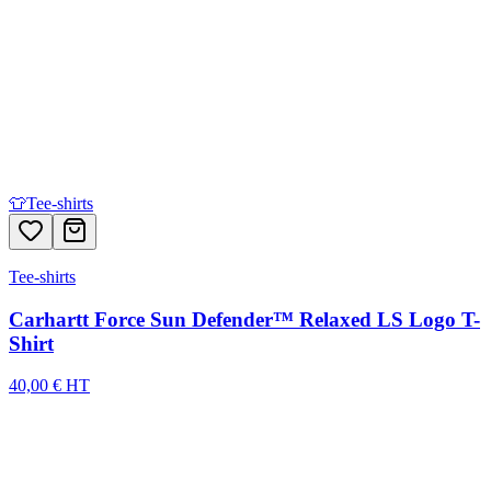
👕
Tee-shirts
Tee-shirts
Carhartt Force Sun Defender™ Relaxed LS Logo T-
Shirt
40,00 € HT