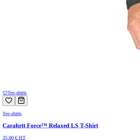
👕
Tee-shirts
Tee-shirts
Carahrtt Force™ Relaxed LS T-Shirt
35,00 € HT