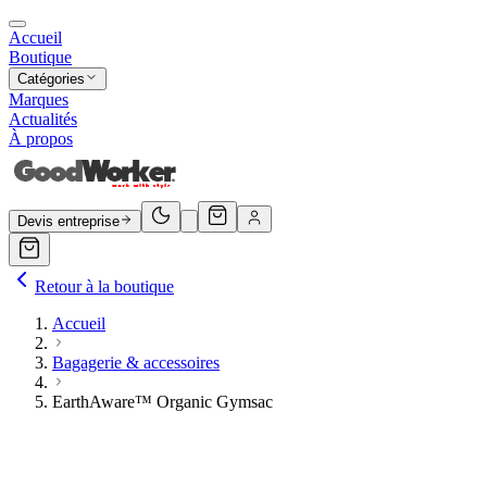
Accueil
Boutique
Catégories
Marques
Actualités
À propos
Devis entreprise
Retour à la boutique
Accueil
Bagagerie & accessoires
EarthAware™ Organic Gymsac