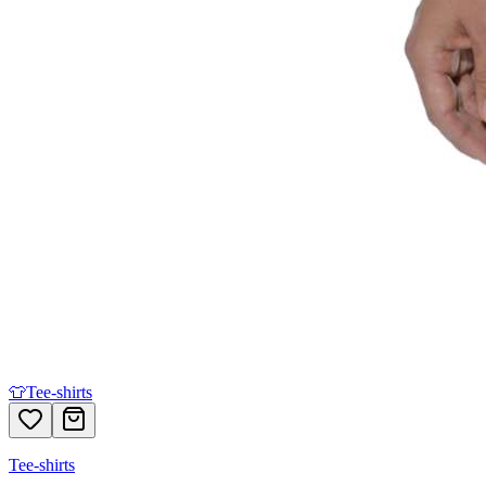
👕
Tee-shirts
Tee-shirts