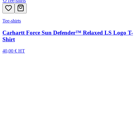
👕
Tee-shirts
Tee-shirts
Carhartt Force Sun Defender™ Relaxed LS Logo T-
Shirt
40,00 € HT