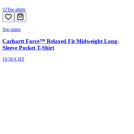
👕
Tee-shirts
Tee-shirts
Carhartt Force™ Relaxed Fit Midweight Long-
Sleeve Pocket T-Shirt
19,50 € HT