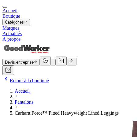
Accueil
Boutique
Catégories
Marques
Actualités
À propos
Devis entreprise
Retour à la boutique
Accueil
Pantalons
Carhartt Force™ Fitted Heavyweight Lined Leggings