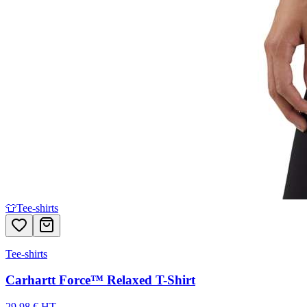
👕
Tee-shirts
Tee-shirts
Carhartt Force™ Relaxed T-Shirt
29,98 € HT