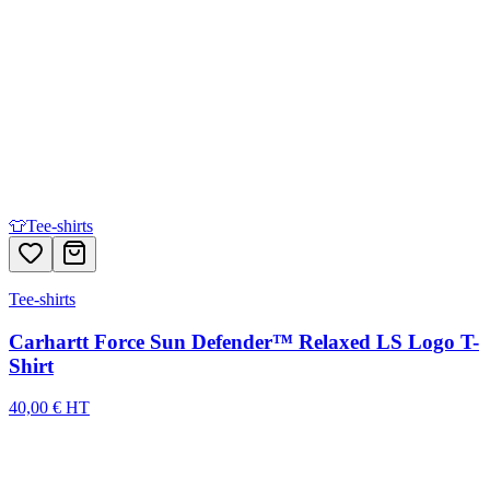
👕
Tee-shirts
Tee-shirts
Carhartt Force Sun Defender™ Relaxed LS Logo T-
Shirt
40,00 € HT