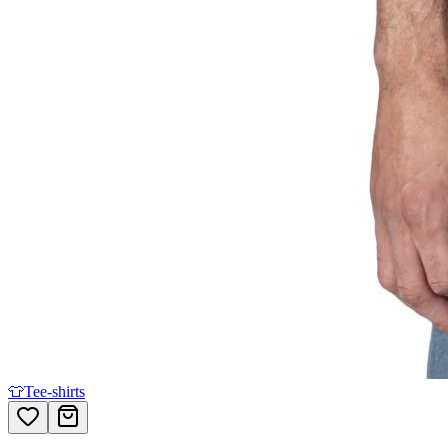
👕
Tee-shirts