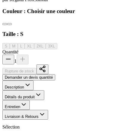
Couleur :
Choisir une couleur
Taille :
S
S
M
L
XL
2XL
3XL
Quantité
1
Rupture de stock
Demander un devis quantité
Description
Détails du produit
Entretien
Livraison & Retours
Sélection