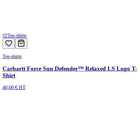
👕
Tee-shirts
Tee-shirts
Carhartt Force Sun Defender™ Relaxed LS Logo T-
Shirt
40,00 € HT