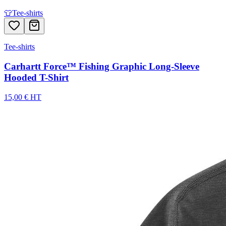
👕
Tee-shirts
Tee-shirts
Carhartt Force™ Fishing Graphic Long-Sleeve
Hooded T-Shirt
15,00 € HT