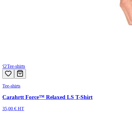
👕
Tee-shirts
Tee-shirts
Carahrtt Force™ Relaxed LS T-Shirt
35,00 € HT