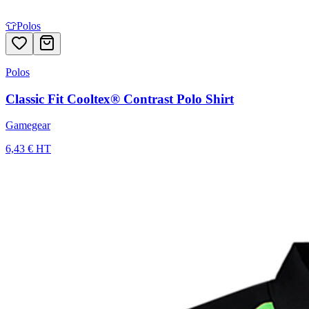
👕
Polos
Polos
Classic Fit Cooltex® Contrast Polo Shirt
Gamegear
6,43 € HT