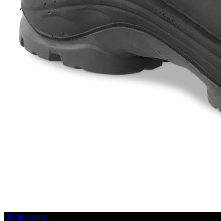
👕
Chaussures